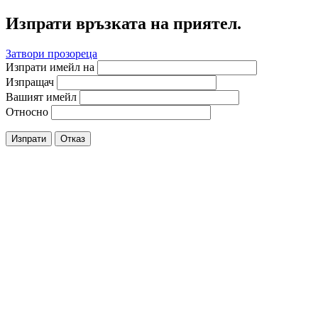
Изпрати връзката на приятел.
Затвори прозореца
Изпрати имейл на
Изпращач
Вашият имейл
Относно
Изпрати
Отказ